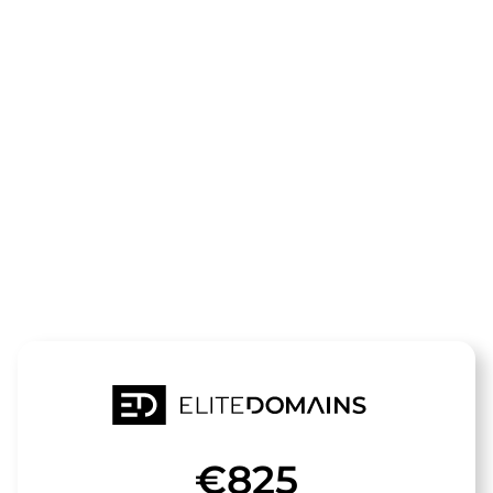
Die Domain
bunte-
windspiele.d
steht zum Verkauf
€825