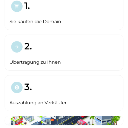
1.
shopping_cart
Sie kaufen die Domain
2.
arrow_forward
Übertragung zu Ihnen
3.
paid
Auszahlung an Verkäufer