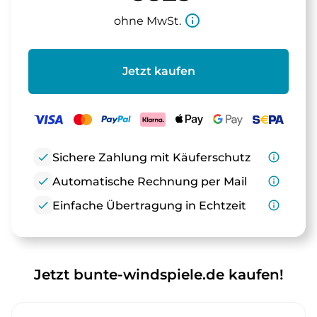
info_outline
ohne MwSt.
Jetzt kaufen
check
Sichere Zahlung mit Käuferschutz
info_outline
check
Automatische Rechnung per Mail
info_outline
check
Einfache Übertragung in Echtzeit
info_outline
Jetzt bunte-windspiele.de kaufen!